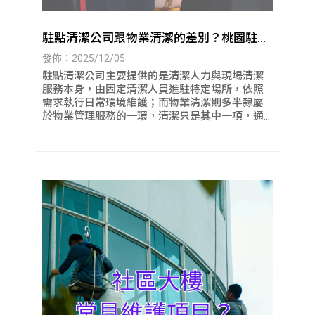
駐點清潔公司跟物業清潔的差別？桃園駐點
清潔｜八德駐點清潔
發佈：2025/12/05
駐點清潔公司主要提供的是清潔人力與現場清潔
服務本身，由固定清潔人員進駐特定場所，依照
需求執行日常環境維護；而物業清潔則多半隸屬
於物業管理服務的一環，清潔只是其中一項，通
常會同時涵蓋保全、設備管理與行政