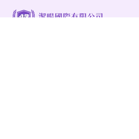
@268kkmjt
03-3778558
94012943
jieyangcleaning@gmail.com
桃園市八德區永豐路482巷17號
服務項目
最新消息
清潔實績
病媒防治
人才招募
預約估價
聯絡我們
清潔公司
桃園清潔公司
八德清潔公司
中壢清潔公司
清潔公司推薦