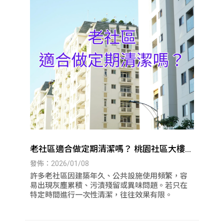
老社區適合做定期清潔嗎？ 桃園社區大樓清
潔｜八德社區大樓清潔
發佈：2026/01/08
許多老社區因建築年久、公共設施使用頻繁，容
易出現灰塵累積、污漬殘留或異味問題。若只在
特定時間進行一次性清潔，往往效果有限。