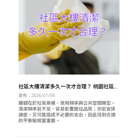
社區大樓清潔多久一次才合理？ 桃園社區大
樓清潔｜八德社區大樓清潔
發佈：2026/01/08
關鍵在於社區規模、使用頻率與公共空間類型。
清潔頻率若不足，容易影響居住品質；但若安排
過密，又可能造成不必要的支出，因此找到合適
的平衡點相當重要。