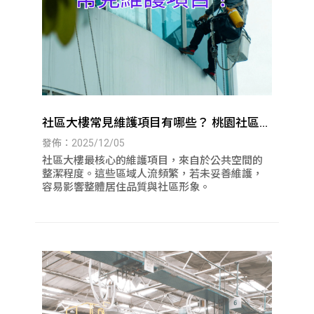
社區大樓常見維護項目有哪些？ 桃園社區大
樓清潔｜八德社區大樓清潔
發佈：2025/12/05
社區大樓最核心的維護項目，來自於公共空間的
整潔程度。這些區域人流頻繁，若未妥善維護，
容易影響整體居住品質與社區形象。