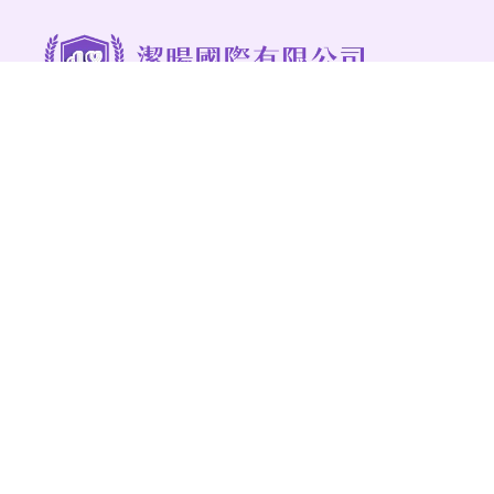
@268kkmjt
03-3778558
94012943
jieyangcleaning@gmail.com
桃園市八德區永豐路482巷17號
服務項目
最新消息
清潔實績
病媒防治
人才招募
預約估價
聯絡我們
清潔公司
桃園清潔公司
八德清潔公司
中壢清潔公司
清潔公司推薦