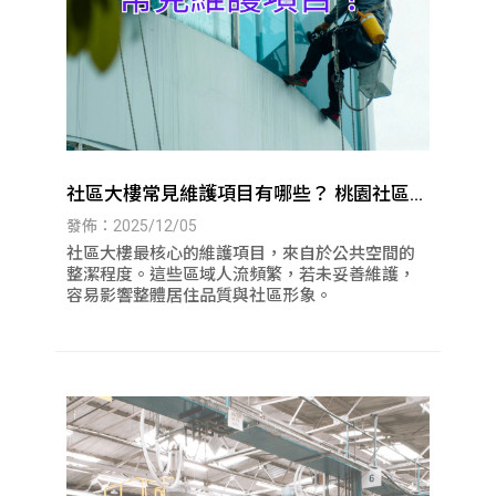
社區大樓常見維護項目有哪些？ 桃園社區大
樓清潔｜八德社區大樓清潔
發佈：2025/12/05
社區大樓最核心的維護項目，來自於公共空間的
整潔程度。這些區域人流頻繁，若未妥善維護，
容易影響整體居住品質與社區形象。