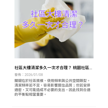
社區大樓清潔多久一次才合理？ 桃園社區大
樓清潔｜八德社區大樓清潔
發佈：2026/01/08
關鍵在於社區規模、使用頻率與公共空間類型。
清潔頻率若不足，容易影響居住品質；但若安排
過密，又可能造成不必要的支出，因此找到合適
的平衡點相當重要。