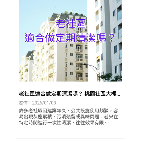
老社區適合做定期清潔嗎？ 桃園社區大樓清
潔｜八德社區大樓清潔
發佈：2026/01/08
許多老社區因建築年久、公共設施使用頻繁，容
易出現灰塵累積、污漬殘留或異味問題。若只在
特定時間進行一次性清潔，往往效果有限。