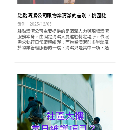
駐點清潔公司跟物業清潔的差別？桃園駐點
清潔｜八德駐點清潔
發佈：2025/12/05
駐點清潔公司主要提供的是清潔人力與現場清潔
服務本身，由固定清潔人員進駐特定場所，依照
需求執行日常環境維護；而物業清潔則多半隸屬
於物業管理服務的一環，清潔只是其中一項，通
常會同時涵蓋保全、設備管理與行政