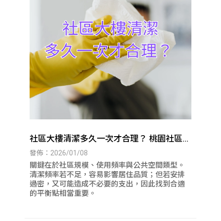
社區大樓清潔多久一次才合理？ 桃園社區大
樓清潔｜八德社區大樓清潔
發佈：2026/01/08
關鍵在於社區規模、使用頻率與公共空間類型。
清潔頻率若不足，容易影響居住品質；但若安排
過密，又可能造成不必要的支出，因此找到合適
的平衡點相當重要。