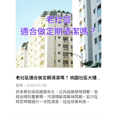
老社區適合做定期清潔嗎？ 桃園社區大樓清
潔｜八德社區大樓清潔
發佈：2026/01/08
許多老社區因建築年久、公共設施使用頻繁，容
易出現灰塵累積、污漬殘留或異味問題。若只在
特定時間進行一次性清潔，往往效果有限。