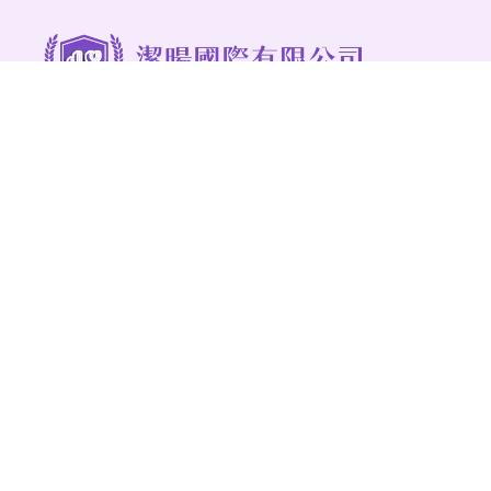
@268kkmjt
03-3778558
94012943
jieyangcleaning@gmail.com
桃園市八德區永豐路482巷17號
服務項目
最新消息
清潔實績
病媒防治
人才招募
預約估價
聯絡我們
清潔公司
桃園清潔公司
八德清潔公司
中壢清潔公司
清潔公司推薦