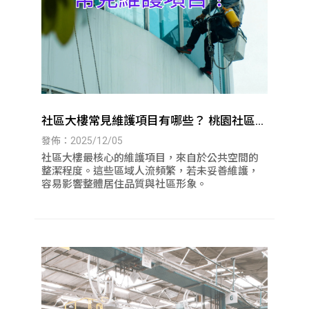
社區大樓常見維護項目有哪些？ 桃園社區大
樓清潔｜八德社區大樓清潔
發佈：2025/12/05
社區大樓最核心的維護項目，來自於公共空間的
整潔程度。這些區域人流頻繁，若未妥善維護，
容易影響整體居住品質與社區形象。