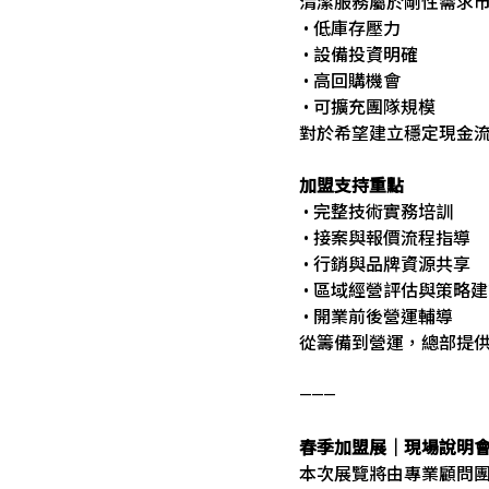
清潔服務屬於剛性需求
• 低庫存壓力
• 設備投資明確
• 高回購機會
• 可擴充團隊規模
對於希望建立穩定現金
加盟支持重點
• 完整技術實務培訓
• 接案與報價流程指導
• 行銷與品牌資源共享
• 區域經營評估與策略
• 開業前後營運輔導
從籌備到營運，總部提
⸻
春季加盟展｜現場說明
本次展覽將由專業顧問